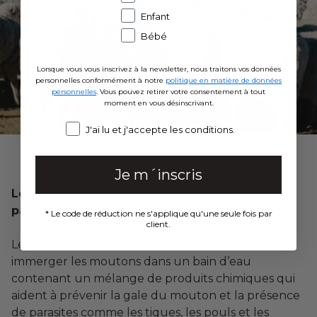
Enfant
Bébé
Lorsque vous vous inscrivez à la newsletter, nous traitons vos données
personnelles conformément à notre
politique en matière de données
personnelles
. Vous pouvez retirer votre consentement à tout
moment en vous désinscrivant.
Consent
J'ai lu et j'accepte les conditions.
Je m´inscris
Les exploitations ont-elles recours aux bains
parasiticides ?
* Le code de réduction ne s'applique qu'une seule fois par
client.
Le bain parasiticide est une pratique consistant à
immerger les moutons dans un bain d’eau
contenant un mélange de produits chimiques qui
aident à prévenir la gale du mouton et la présence
de parasites comme les tiques, les pouls et les