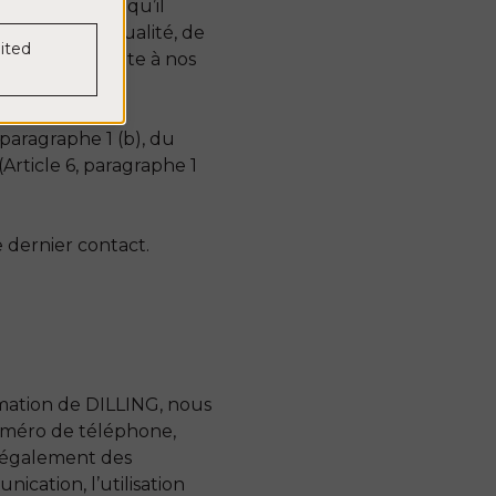
c nos clients, qu’il
 gestion de la qualité, de
nited
eting et de vente à nos
paragraphe 1 (b), du
Article 6, paragraphe 1
 dernier contact.
mation de DILLING, nous
numéro de téléphone,
s également des
cation, l’utilisation