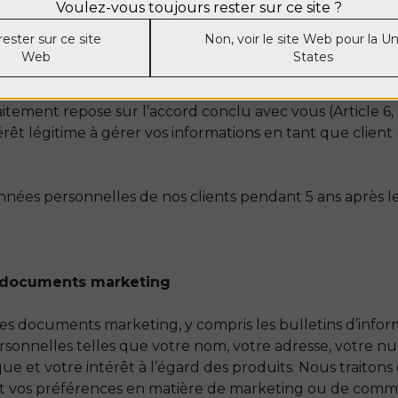
s à caractère personnel afin de remplir notre contrat ave
Voulez-vous toujours rester sur ce site ?
rvices, de facturer, de tenir des statistiques, d’assurer la
rester sur ce site
Non, voir le site Web pour la U
 de clients et de fournir des services généraux, de mark
Web
States
tement repose sur l’accord conclu avec vous (Article 6, 
êt légitime à gérer vos informations en tant que client (
nées personnelles de nos clients pendant 5 ans après le
s documents marketing
s documents marketing, y compris les bulletins d’infor
rsonnelles telles que votre nom, votre adresse, votre 
ue et votre intérêt à l’égard des produits. Nous traiton
 vos préférences en matière de marketing ou de communi