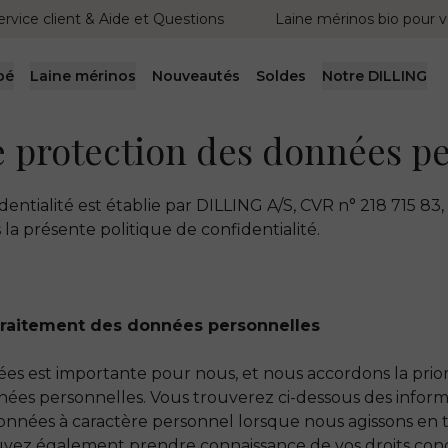
ervice client & Aide et Questions
Laine mérinos bio pour v
bé
Laine mérinos
Nouveautés
Soldes
Notre DILLING
e protection des données p
entialité est établie par DILLING A/S, CVR n° 218 715 83, 
 la présente politique de confidentialité.
e traitement des données personnelles
ées est importante pour nous, et nous accordons la prior
ées personnelles. Vous trouverez ci-dessous des inform
données à caractère personnel lorsque nous agissons en
uvez également prendre connaissance de vos droits con