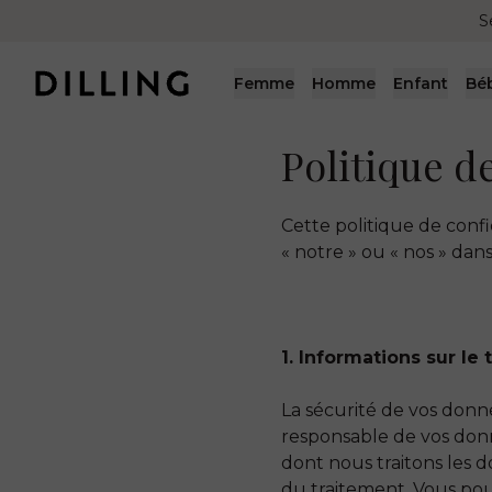
S
Femme
Homme
Enfant
Bé
Politique d
Cette politique de confid
« notre » ou « nos » dans
1. Informations sur l
La sécurité de vos donn
responsable de vos donn
dont nous traitons les 
du traitement. Vous po