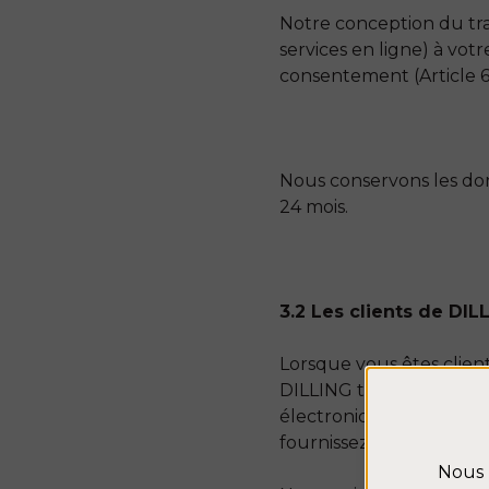
Notre conception du tra
services en ligne) à votr
consentement (Article 6, 
Nous conservons les don
24 mois.
3.2 Les clients de DIL
Lorsque vous êtes clien
DILLING traite des donn
électronique, vos achat
fournissez.
Nous 