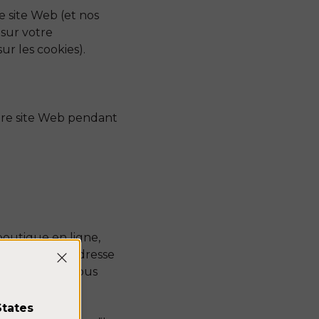
e site Web (et nos
 sur votre
ur les cookies).
otre site Web pendant
boutique en ligne,
resse, votre adresse
ion que vous nous
States