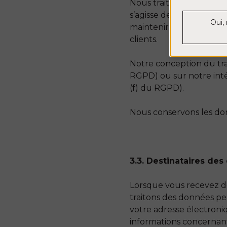
Nous traitons les donnée
s’agisse de fournir les Se
Oui, 
maintenir notre registre
clients.
Notre conception du trai
RGPD) ou sur notre intér
(f) du RGPD).
Nous conservons les don
3.3. Destinataires de
Lorsque vous recevez de
traitons des données pe
votre adresse électroniq
informations concernant