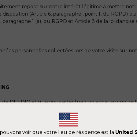
itement repose sur notre intérêt légitime à mettre notr
e disposition (Article 6, paragraphe , point f, du RGPD) ou
paragraphe 1 (a), du RGPD et Article 3 de la loi danoise s
nées personnelles collectées lors de votre visite sur n
LING
t de DILLING et que vous effectuez un achat sur notre 
ées à caractère personnel telles que votre nom, votre ad
Modal Content
s, vos informations de paiement et toute autre informat
pouvons voir que votre lieu de résidence est la
United 