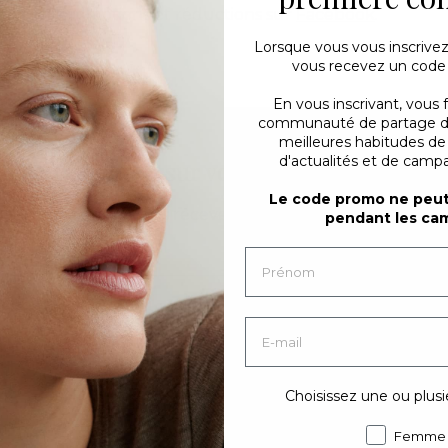
ernières promotions et réductions sur
Facebook
.
Lorsque vous vous inscrivez
vous recevez un code
En vous inscrivant, vous 
communauté de partage d'i
meilleures habitudes d
d'actualités et de campa
 % de réduction sur votre première comm
Le code promo ne peut 
En même temps, vous recevez des actualités et de l'inspi
pendant les ca
Inscription
Choisissez une ou plusi
Femme