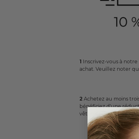
1
Inscrivez-vous à notre
achat. Veuillez noter q
2
Achetez au moins troi
bénéficiez d'une réducti
vêtements d'extérieur).