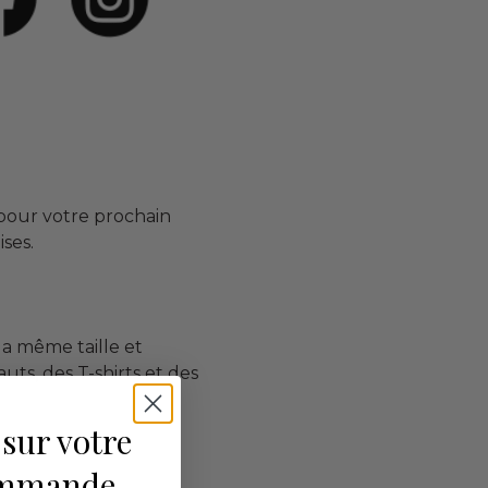
 pour votre prochain
ses.
a même taille et
uts, des T-shirts et des
 sur votre
ommande