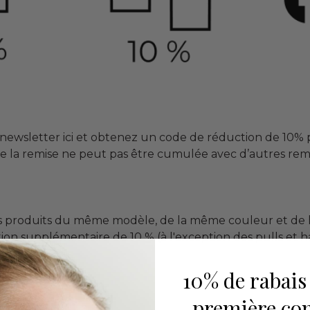
 newsletter ici et obtenez un code de réduction de 10%
ue la remise ne peut pas être cumulée avec d’autres remi
s produits du même modèle, de la même couleur et de l
on supplémentaire de 10 % (à l'exception des pulls et ha
10% de rabais
première c