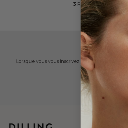
3
Restez à l'affût des d
-10
Lorsque vous vous inscrivez à notre newsletter. 