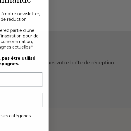
 à notre newsletter,
 de réduction.
ferez partie d'une
nspiration pour de
e consommation,
gnes actuelles.*
ande
pas être utilisé
ration directement dans votre boîte de réception.
mpagnes.
eurs catégories