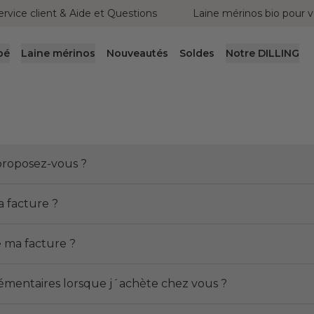
ervice client & Aide et Questions
Laine mérinos bio pour v
bé
Laine mérinos
Nouveautés
Soldes
Notre DILLING
roposez-vous ?
 facture ?
e ma facture ?
plémentaires lorsque j´achète chez vous ?