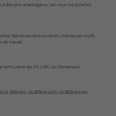
s à des prix avantageux, car vous les achetez
lles, fabriqués sans produits chimiques nocifs
 de travail.
 la teinturerie de DILLING au Danemark.
ng.nl
,
dilling.fi
,
uk.dilling.com
,
no.dilling.com,