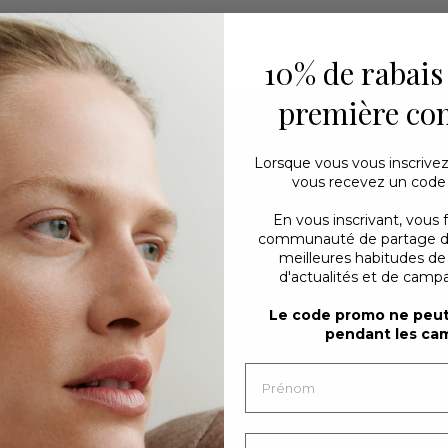
10% de rabais
première c
Vous ne trouvez pas ce que vous cherchez ?
Lorsque vous vous inscrivez
Contactez notre service clientèle
vous recevez un code
04 58 21 20 04
En vous inscrivant, vous 
communauté de partage d'i
u lundi au jeudi de 9h00 à 14h00 et le vendredi de 10h00 à 14h
meilleures habitudes d
d'actualités et de campa
Ou par e-mail
:
serviceclient@dilling.fr
Le code promo ne peut 
pendant les ca
 % de réduction sur votre première comm
En même temps, vous recevez des actualités et de l'inspi