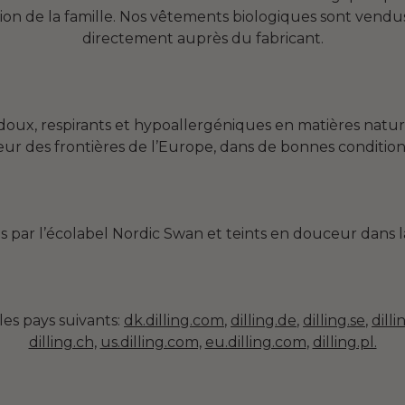
ion de la famille. Nos vêtements biologiques sont vendu
directement auprès du fabricant.
oux, respirants et hypoallergéniques en matières nature
rieur des frontières de l’Europe, dans de bonnes conditions
iés par l’écolabel Nordic Swan et teints en douceur dans
es pays suivants:
dk.dilling.com
,
dilling.de
,
dilling.se
,
dilli
dilling.ch,
us.dilling.com,
eu.dilling.com
,
dilling.pl.