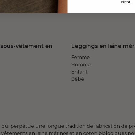
ESG
client.
 sous-vêtement en
Leggings en laine mér
Femme
Homme
Enfant
Bébé
e qui perpétue une longue tradition de fabrication de p
 vêtements en laine mérinos et en coton biologiques pour