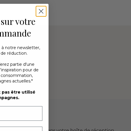
 sur votre
ommande
 à notre newsletter,
 de réduction.
ferez partie d'une
nspiration pour de
00
)
e consommation,
gnes actuelles.*
pas être utilisé
mpagnes.
ande
ration directement dans votre boîte de réception.