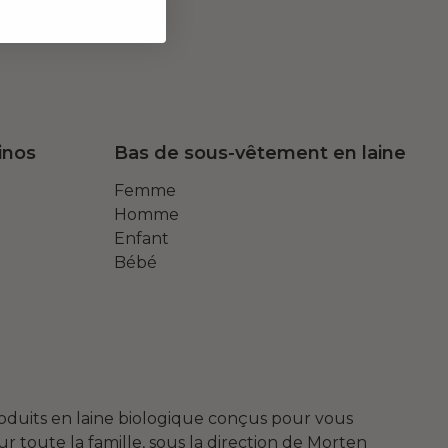
inos
Bas de sous-vêtement en laine
Femme
Homme
Enfant
Bébé
roduits en laine biologique conçus pour vous
 toute la famille, sous la direction de Morten